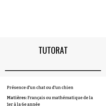
Le premier cours est
gratuit
! Faites
vite! Contactez-nous pour réserver votre
place.
TUTORAT
Présence d'un chat ou d'un chien
Matières:
Français ou mathématique de la
1er à la 6e année